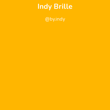
Indy Brille
@by.indy